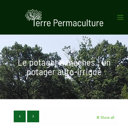
Le potager à mèches : un
potager auto-irrigué
Show all